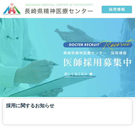
コ
ン
テ
ン
ツ
へ
ス
キ
ッ
プ
20
採用に関するお知らせ