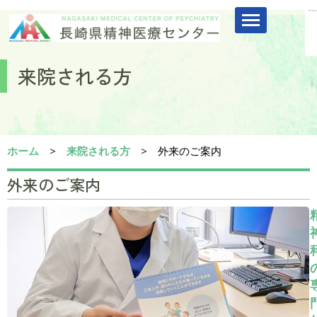
コ
ン
来院される方
テ
ン
ツ
へ
ス
ホーム
>
来院される方
>
外来のご案内
キ
ッ
外来のご案内
プ